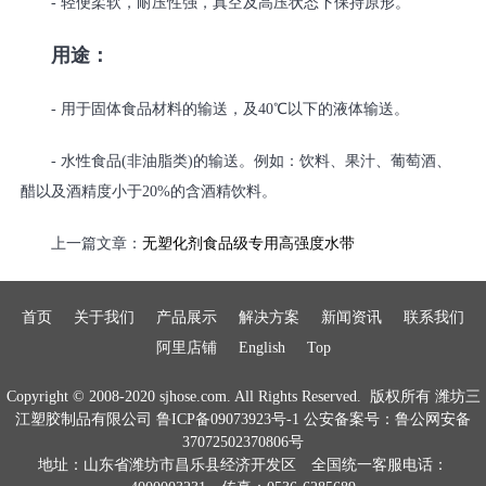
- 轻便柔软，耐压性强，真空及高压状态下保持原形。
用途：
- 用于固体食品材料的输送，及40℃以下的液体输送。
- 水性食品(非油脂类)的输送。例如：饮料、果汁、葡萄酒、
醋以及酒精度小于20%的含酒精饮料。
上一篇文章：
无塑化剂食品级专用高强度水带
首页
关于我们
产品展示
解决方案
新闻资讯
联系我们
阿里店铺
English
Top
Copyright © 2008-2020 sjhose.com. All Rights Reserved. 版权所有
潍坊三
江塑胶制品有限公司
鲁ICP备09073923号-1
公安备案号：鲁公网安备
37072502370806号
地址：山东省潍坊市昌乐县经济开发区 全国统一客服电话：